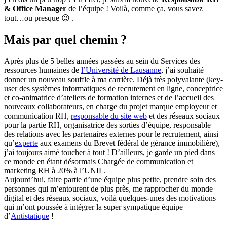
& Office Manager
de l’équipe ! Voilà, comme ça, vous savez
tout…ou presque 😉 .
Mais par quel chemin ?
Après plus de 5 belles années passées au sein du Services des
ressources humaines de
l’Université de Lausanne
, j’ai souhaité
donner un nouveau souffle à ma carrière. Déjà très polyvalante (key-
user des systèmes informatiques de recrutement en ligne, conceptrice
et co-animatrice d’ateliers de formation internes et de l’accueil des
nouveaux collaborateurs, en charge du projet marque employeur et
communication RH,
responsable du site web
et des réseaux sociaux
pour la partie RH, organisatrice des sorties d’équipe, responsable
des relations avec les partenaires externes pour le recrutement, ainsi
qu’
experte
aux examens du Brevet fédéral de gérance immobilière),
j’ai toujours aimé toucher à tout ! D’ailleurs, je garde un pied dans
ce monde en étant désormais Chargée de communication et
marketing RH à 20% à l’UNIL.
Aujourd’hui, faire partie d’une équipe plus petite, prendre soin des
personnes qui m’entourent de plus près, me rapprocher du monde
digital et des réseaux sociaux, voilà quelques-unes des motivations
qui m’ont poussée à intégrer la super sympatique équipe
d’
Antistatique
!