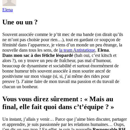
Elena
Une ou un ?
Souvent associée comme le p’tit mec de ma bande (on dirait qu’ils
ne m’ont pas choisie pour rien…), tout en gardant ce soupçon de
féminité dans l’apparence, je viens d’un monde un peu étrange, la
nouvelle dans tous les sens, de
la team Antistatique
,
Elena
.
Dans mon sac à dos fétiche léopardé
(bah oui, c’est kitsch et
alors ?), on y trouve un peu de fraîcheur, pas mal d’humour,
beaucoup de dynamisme et sociabilité et surtout énormément de
bonne humeur très souvent associée à mon sourire ancré de
positivisme sur mon visage (si, si, j’ai même des rides pour
preuve !). J’aime faire de mon travail ma passion et du travail de
chacun un bonheur.
Vous vous direz sûrement : « Mais au
final, elle fait quoi dans c’t’équipe ? »
Un instant, j’allais y venir… Parce que j’aime bien discuter, partager
et apprendre, je suis passionnée par les relations humaines… Oups,
j’en dis un peu trop ? En effet, je suis la nouvelle
Responsable RH