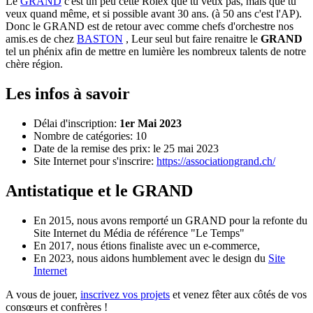
Le
GRAND
c'est un peu cette Rolex que tu veux pas, mais que tu
veux quand même, et si possible avant 30 ans. (à 50 ans c'est l'AP).
Donc le GRAND est de retour avec comme chefs d'orchestre nos
amis.es de chez
BASTON
, Leur seul but faire renaitre le
GRAND
tel un phénix afin de mettre en lumière les nombreux talents de notre
chère région.
Les infos à savoir
Délai d'inscription:
1er Mai 2023
Nombre de catégories: 10
Date de la remise des prix: le 25 mai 2023
Site Internet pour s'inscrire:
https://associationgrand.ch/
Antistatique et le GRAND
En 2015, nous avons remporté un GRAND pour la refonte du
Site Internet du Média de référence "Le Temps"
En 2017, nous étions finaliste avec un e-commerce,
En 2023, nous aidons humblement avec le design du
Site
Internet
A vous de jouer,
inscrivez vos projets
et venez fêter aux côtés de vos
consœurs et confrères !