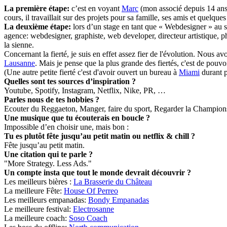
La première étape:
c’est en voyant
Marc
(mon associé depuis 14 ans et
cours, il travaillait sur des projets pour sa famille, ses amis et quelqu
La deuxième étape:
lors d’un stage en tant que « Webdesigner » a
agence: webdesigner, graphiste, web developer, directeur artistique,
la sienne.
Concernant la fierté, je suis en effet assez fier de l'évolution. Nous
Lausanne
. Mais je pense que la plus grande des fiertés, c'est de pou
(Une autre petite fierté c'est d'avoir ouvert un bureau à
Miami
durant p
Quelles sont tes sources d’inspiration ?
Youtube, Spotify, Instagram, Netflix, Nike, PR, …
Parles nous de tes hobbies ?
Ecouter du Reggaeton, Manger, faire du sport, Regarder la Champions 
Une musique que tu écouterais en boucle ?
Impossible d’en choisir une, mais bon :
Tu es plutôt fête jusqu’au petit matin ou netflix & chill ?
Fête jusqu’au petit matin.
Une citation qui te parle ?
"More Strategy. Less Ads."
Un compte insta que tout le monde devrait découvrir ?
Les meilleurs bières :
La Brasserie du Château
La meilleure Fête:
House Of Perreo
Les meilleurs empanadas:
Bondy Empanadas
Le meilleure festival:
Electrosanne
La meilleure coach:
Soso Coach