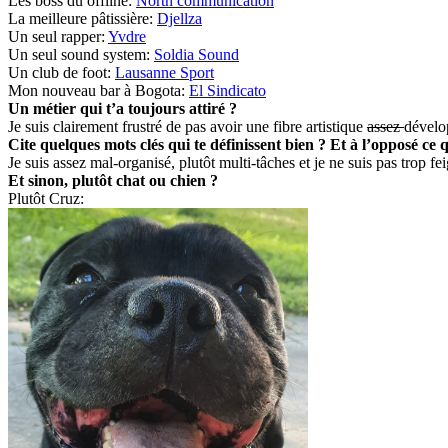
Les boss du offline:
North communication
La meilleure pâtissière:
Djellza
Un seul rapper:
Yvdre
Un seul sound system:
Soldia Sound
Un club de foot:
Lausanne Sport
Mon nouveau bar à Bogota:
El Sindicato
Un métier qui t’a toujours attiré ?
Je suis clairement frustré de pas avoir une fibre artistique
assez
dévelo
Cite quelques mots clés qui te définissent bien ? Et à l’opposé ce 
Je suis assez mal-organisé, plutôt multi-tâches et je ne suis pas trop fe
Et sinon, plutôt chat ou chien ?
Plutôt Cruz: