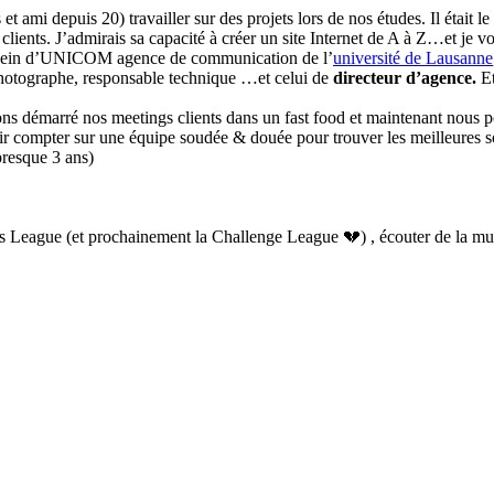
 ami depuis 20) travailler sur des projets lors de nos études. Il était le
es clients. J’admirais sa capacité à créer un site Internet de A à Z…et je v
u sein d’UNICOM agence de communication de l’
université de Lausanne
 photographe, responsable technique …et celui de
directeur d’agence.
E
 avons démarré nos meetings clients dans un fast food et maintenant nous
voir compter sur une équipe soudée & douée pour trouver les meilleures s
resque 3 ans)
League (et prochainement la Challenge League 💔) , écouter de la musiq