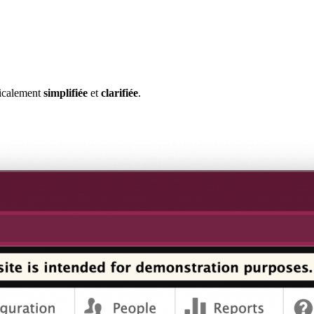
dicalement
simplifiée
et
clarifiée
.