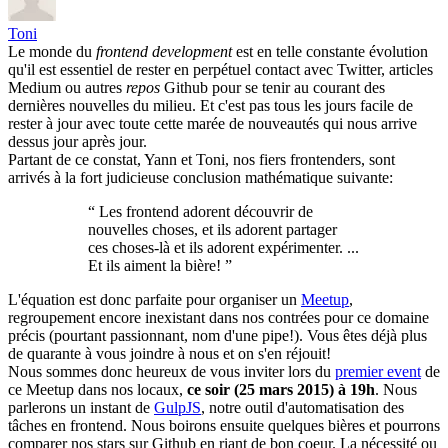
Toni
Le monde du
frontend development
est en telle constante évolution
qu'il est essentiel de rester en perpétuel contact avec Twitter, articles
Medium ou autres
repos
Github pour se tenir au courant des
dernières nouvelles du milieu. Et c'est pas tous les jours facile de
rester à jour avec toute cette marée de nouveautés qui nous arrive
dessus jour après jour.
Partant de ce constat, Yann et Toni, nos fiers frontenders, sont
arrivés à la fort judicieuse conclusion mathématique suivante:
“
Les frontend adorent découvrir de
nouvelles choses, et ils adorent partager
ces choses-là et ils adorent expérimenter. ...
Et ils aiment la bière!
”
L'équation est donc parfaite pour organiser un
Meetup
,
regroupement encore inexistant dans nos contrées pour ce domaine
précis (pourtant passionnant, nom d'une pipe!). Vous êtes déjà plus
de quarante à vous joindre à nous et on s'en réjouit!
Nous sommes donc heureux de vous inviter lors du
premier event
de
ce Meetup dans nos locaux,
ce soir (25 mars 2015) à 19h
. Nous
parlerons un instant de
GulpJS
, notre outil d'automatisation des
tâches en frontend. Nous boirons ensuite quelques bières et pourrons
comparer nos stars sur Github en riant de bon coeur. La nécessité ou