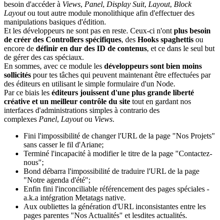
besoin d'accéder à
Views
,
Panel
,
Display Suit
,
Layout
,
Block
Layout
ou tout autre module monolithique afin d'effectuer des
manipulations basiques d'édition.
Et les développeurs ne sont pas en reste. Ceux-ci n'ont
plus besoin
de créer des Controllers spécifiques
, des
Hooks spaghettis
ou
encore de
définir en dur des ID de contenus
, et ce dans le seul but
de gérer des cas spéciaux.
En sommes, avec ce module les
développeurs sont bien moins
sollicités
pour tes tâches qui peuvent maintenant être effectuées par
des éditeurs en utilisant le simple formulaire d'un Node.
Par ce biais les
éditeurs jouissent d'une plus grande liberté
créative et un meilleur contrôle du site
tout en gardant nos
interfaces d'administrations simples à contrario des
complexes
Panel
,
Layout
ou
Views
.
Fini l'impossibilité de changer l'URL de la page "Nos Projets"
sans casser le fil d'Ariane;
Terminé l'incapacité à modifier le titre de la page "Contactez-
nous";
Bond débarra l'impossibilité de traduire l'URL de la page
"Notre agenda d'été";
Enfin fini l'inconciliable référencement des pages spéciales -
a.k.a intégration Metatags native.
Aux oubliettes la génération d'URL inconsistantes entre les
pages parentes "Nos Actualités" et lesdites actualités.