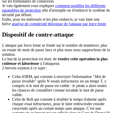
sur les formulaires de connexion.
Je vais également vous expliquer
comment modifier les différents
paramètres de protection
afin d'assouplir ou d'endurcir le système de
sécurité par défaut.
Enfin, pour les intéressés et les plus endurcis, je vais faire une
brève
analyse de complexité théorique de l'attaque par force brute
.
Dispositif de contre-attaque
L'attaque par force brute se fonde sur le nombre de tentatives: plus
on essaie de mots de passe faux et plus nous nous rapprochons de la
solution.
Le but de la protection est donc de
rendre cette opération la plus
coûteuse et laborieuse
à l'attaqueur.
2 brevets existent à ce sujet :
Celui d'IBM, qui consiste à renvoyer l'information "
Mot de
passe invalide
" après N essais infructueux en un temps T, y
compris si le mot de passe est valide : le pirate a alors toutes
les chances de considérer comme invalide le mot de passe
valide.
Celui de Bell qui consiste à doubler le temps d'attente après
chaque essai infructueux, pour le faire redescendre ensuite
crescendo après un certain temps sans attaque. C'est une
variante de ce brevet qui est utilisée dans le Core de Drupal 8;