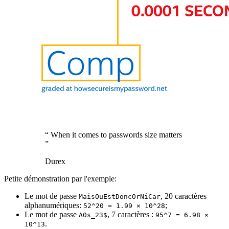
“
When it comes to passwords size matters
”
Durex
Petite démonstration par l'exemple:
Le mot de passe
, 20 caractères
MaisOuEstDoncOrNiCar
alphanumériques:
;
52^20 = 1.99 × 10^28
Le mot de passe
, 7 caractères :
A0s_23$
95^7 = 6.98 ×
.
10^13