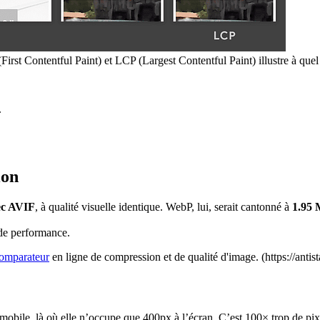
First Contentful Paint) et LCP (Largest Contentful Paint) illustre à quel
.
ion
ec AVIF
, à qualité visuelle identique. WebP, lui, serait cantonné à
1.95
 de performance.
comparateur
en ligne de compression et de qualité d'image. (https://antis
 mobile, là où elle n’occupe que 400px à l’écran. C’est 100× trop de pixe