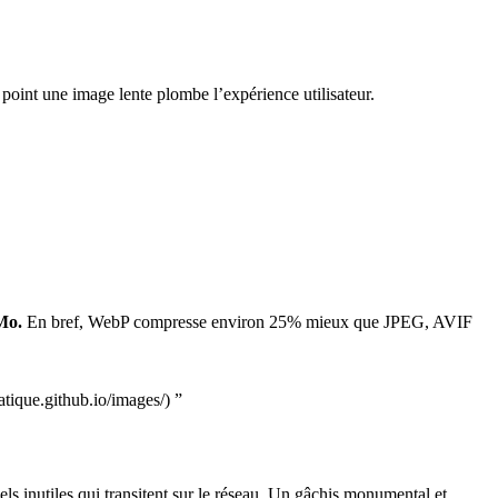
 point une image lente plombe l’expérience utilisateur.
 Mo.
En bref,
WebP compresse environ 25% mieux que JPEG, AVIF
tatique.github.io/images/)
”
ls inutiles qui transitent sur le réseau. Un gâchis monumental et