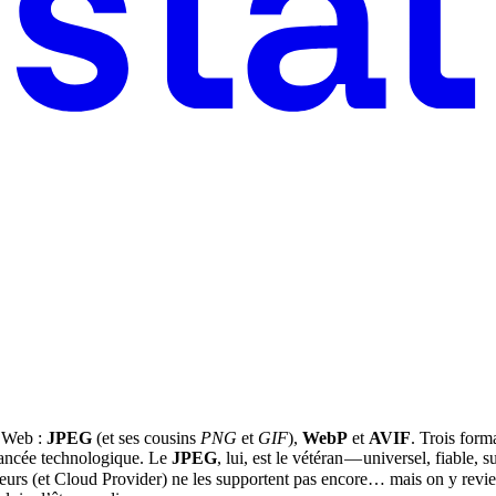
e Web :
JPEG
(et ses cousins
PNG
et
GIF
),
WebP
et
AVIF
. Trois form
avancée technologique. Le
JPEG
, lui, est le vétéran — universel, fiable
igateurs (et Cloud Provider) ne les supportent pas encore… mais on y revi