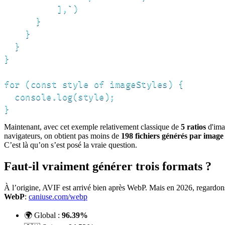
          ],`)

      }

    }

  }

}

for (const style of imageStyles) {

  console.log(style);

}
Maintenant, avec cet exemple relativement classique de
5 ratios
d'imag
navigateurs, on obtient pas moins de
198 fichiers générés par imag
C’est là qu’on s’est posé la vraie question.
Faut-il vraiment générer trois formats ?
À l’origine, AVIF est arrivé bien après WebP. Mais en 2026, regardons 
WebP
:
caniuse.com/webp
🌍 Global :
96.39%