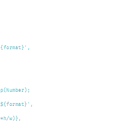
{format}',

p(Number);

${format}',

*h/w)},
