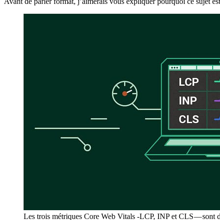
Avant de parler format, j’aimerais vous expliquer pourquoi ce sujet est
Les trois métriques Core Web Vitals -LCP, INP et CLS — sont d