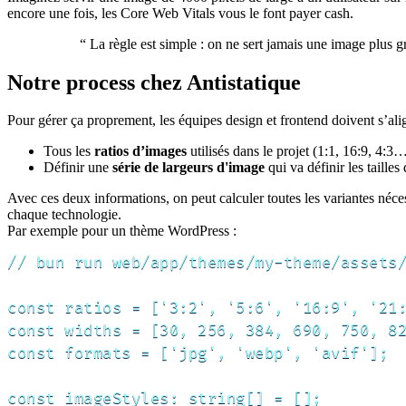
encore une fois, les Core Web Vitals vous le font payer cash.
“
La règle est simple : on ne sert jamais une image plus g
Notre process chez Antistatique
Pour gérer ça proprement, les équipes design et frontend doivent s’al
Tous les
ratios d’images
utilisés dans le projet (1:1, 16:9, 4:3
Définir une
série de largeurs d'image
qui va définir les tailles
Avec ces deux informations, on peut calculer toutes les variantes néce
chaque technologie.
Par exemple pour un thème WordPress :
// bun run web/app/themes/my-theme/assets/
const ratios = ['3:2', '5:6', '16:9', '21:
const widths = [30, 256, 384, 690, 750, 82
const formats = ['jpg', 'webp', 'avif'];

const imageStyles: string[] = [];
