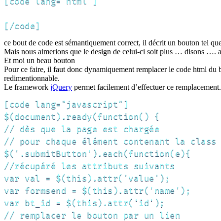
[code lang="html"]

[/code]
ce bout de code est sémantiquement correct, il décrit un bouton tel q
Mais nous aimerions que le design de celui-ci soit plus … disons …. a
Et moi un beau bouton
Pour ce faire, il faut donc dynamiquement remplacer le code html du bo
redimentionnable.
Le framework
jQuery
permet facilement d’effectuer ce remplacement.
[code lang="javascript"]

$(document).ready(function() {

// dès que la page est chargée

// pour chaque élément contenant la class 
$('.submitButton').each(function(e){

//récupéré les attributs suivants

var val = $(this).attr('value');

var formsend = $(this).attr('name');

var bt_id = $(this).attr('id');

// remplacer le bouton par un lien
